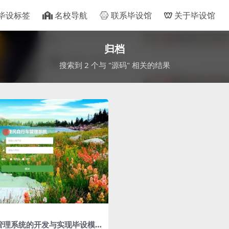
毕设标签
名校导航
联系毕设馆
关于毕设馆
归档
搜索到 2 个与 "源码" 相关的结果
管理系统的开发与实现毕设模板