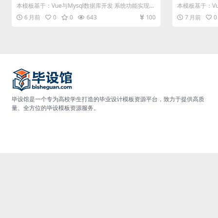
及毕业论文
毕业设计模板
本模板基于：Vue与Mysql数据库开发 系统功能实现
本模板基于：Vu
系统调试运行 在电脑上安...
系统调试运行 在
6 月前
0
0
643
100
7 月前
0
毕设馆是一个专为高校学生打造的毕业设计模板资源平台，致力于提供高质
量、全方位的毕设模板资源服务。