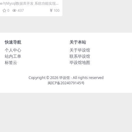
及毕业论文与PPT
e与Mysql数据库开发 系统功能实现
电脑上安...
0
437
100
快速导航
关于本站
个人中心
关于毕设馆
站内工单
联系毕设馆
标签云
毕设馆地图
Copyright © 2026
毕设馆
- All rights reserved
闽ICP备2024079145号