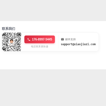
联系我们
176-8997-5445
邮件支持
support@xiaojiuzi.com
电话联系更快捷