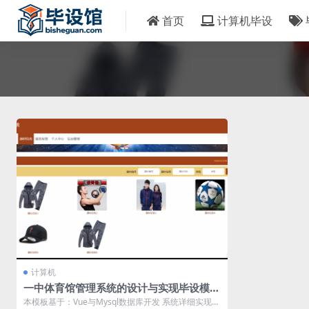
首页
计算机毕设
计算机
一中体育馆管理系统的设计与实现毕设模板
毕业设计模板及毕业论文
本模板基于：Vue与Mysql数据库开发 系统详细实现