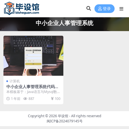
登录
中小企业人事管理系统
计算机
中小企业人事管理系统代码毕
设模板 毕业设计模板及毕业论
本模板基于：Java语言与Mysql数据
文与PPT
库开发 系统详细设计 管理员功能模
1 年前
887
100
块 管...
Copyright © 2026
毕设馆
- All rights reserved
闽ICP备2024079145号