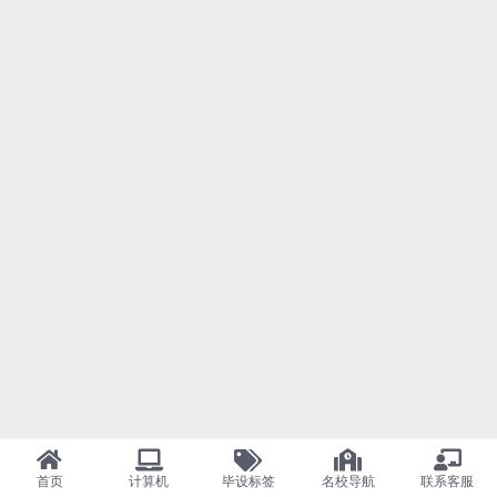
首页
计算机
毕设标签
名校导航
联系客服