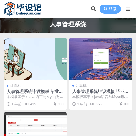
登录
人事管理系统
计算机
计算机
人事管理系统毕设模板 毕业设
人事管理系统毕设模板 毕业设
计模板及毕业论文与PPT
计模板及毕业论文
本模板基于：Java语言与Mysql数据
本模板基于：Java语言与Mysql数据
库开发 系统详细设计 管理员功能模
库开发 系统功能实现 管理员功能介
1 年前
419
100
1 年前
558
100
块 管...
绍 管...