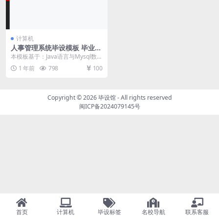
计算机
人事管理系统毕设模板 毕业设
计模板及毕业论文
本模板基于：Java语言与Mysql数据
库开发 系统实现 管理员功能模块的
1 年前
798
100
实现 ...
Copyright © 2026
毕设馆
- All rights reserved
闽ICP备2024079145号
首页
计算机
毕设标签
名校导航
联系客服