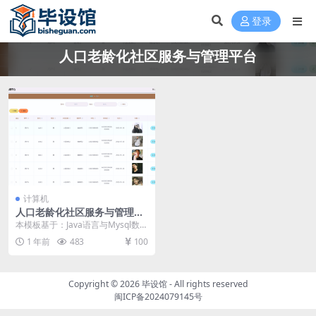
登录
人口老龄化社区服务与管理平台
计算机
人口老龄化社区服务与管理平
台毕设模板 毕业设计模板及毕
本模板基于：Java语言与Mysql数据
业论文
库开发 系统详细实现 用户信息管理
1 年前
483
100
人口...
Copyright © 2026
毕设馆
- All rights reserved
闽ICP备2024079145号