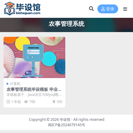
登录
农事管理系统
计算机
农事管理系统毕设模板 毕业设
计模板及毕业论文
本模板基于：Java语言与Mysql数据
库开发 系统功能实现 管理员功能介
1 年前
700
100
绍 管...
Copyright © 2026
毕设馆
- All rights reserved
闽ICP备2024079145号