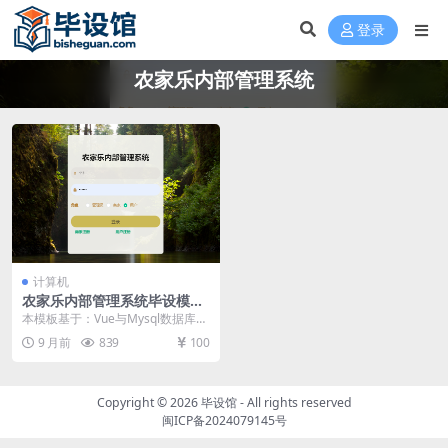
登录
农家乐内部管理系统
计算机
农家乐内部管理系统毕设模板
毕业设计模板及毕业论文
本模板基于：Vue与Mysql数据库开
发 系统功能实现 个人中心 通过设
9 月前
839
100
计的个人...
Copyright © 2026
毕设馆
- All rights reserved
闽ICP备2024079145号