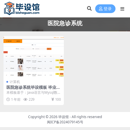
登录
医院急诊系统
计算机
医院急诊系统毕设模板 毕业设
计模板及毕业论文与PPT
本模板基于：Java语言与Mysql数据
库开发 系统功能实现 这个环节需要
1 年前
229
100
使用前...
Copyright © 2026
毕设馆
- All rights reserved
闽ICP备2024079145号