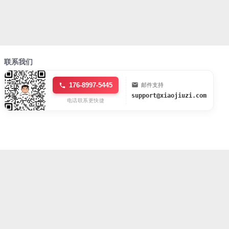
联系我们
176-8997-5445
邮件支持
support@xiaojiuzi.com
电话联系更快捷