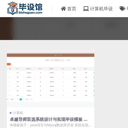
首页
计算机毕设
计算机
卓越导师双选系统设计与实现毕设模板 毕
业设计模板及毕业论文
本模板基于：Java语言与Mysql数据库开发 系统实现