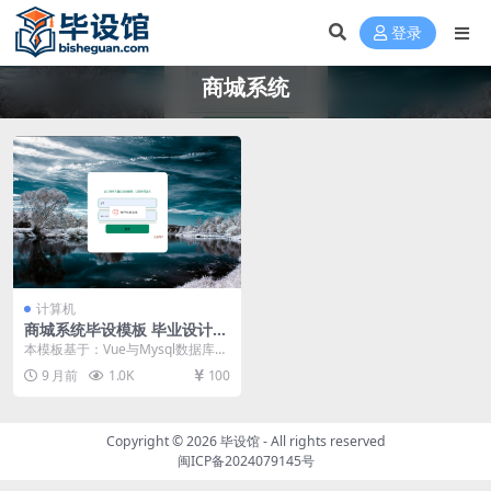
登录
商城系统
计算机
商城系统毕设模板 毕业设计模
板及毕业论文与PPT开题报告
本模板基于：Vue与Mysql数据库开
发 系统的实现 功能模块的实现 用
9 月前
1.0K
100
户信息管...
Copyright © 2026
毕设馆
- All rights reserved
闽ICP备2024079145号