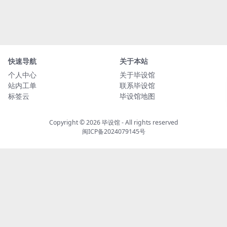
快速导航
关于本站
个人中心
关于毕设馆
站内工单
联系毕设馆
标签云
毕设馆地图
Copyright © 2026
毕设馆
- All rights reserved
闽ICP备2024079145号