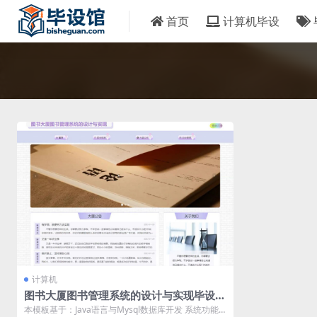
首页
计算机毕设
计算机
图书大厦图书管理系统的设计与实现毕设模
板 毕业设计模板及毕业论文与PPT
本模板基于：Java语言与Mysql数据库开发 系统功能