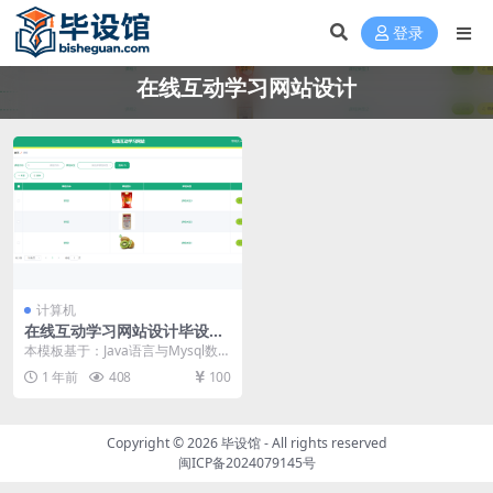
登录
在线互动学习网站设计
计算机
在线互动学习网站设计毕设模
板 毕业设计模板及毕业论文与
本模板基于：Java语言与Mysql数据
开题报告
库开发 系统实现 系统实现部分就是
1 年前
408
100
将系统...
Copyright © 2026
毕设馆
- All rights reserved
闽ICP备2024079145号