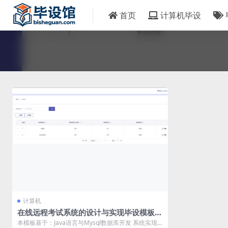
首页
计算机毕设
计算机
在线远程考试系统的设计与实现毕设模板
毕业设计模板及毕业论文与PPT、开题报
本模板基于：Java语言与Mysql数据库开发 系统实现