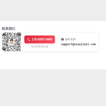
联系我们
176-8997-5445
邮件支持
support@xiaojiuzi.com
电话联系更快捷