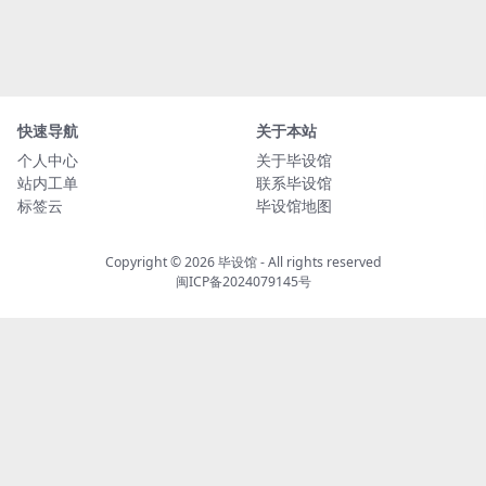
快速导航
关于本站
个人中心
关于毕设馆
站内工单
联系毕设馆
标签云
毕设馆地图
Copyright © 2026
毕设馆
- All rights reserved
闽ICP备2024079145号