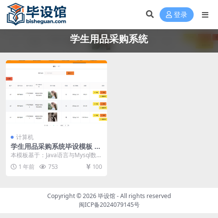
登录
学生用品采购系统
计算机
学生用品采购系统毕设模板 毕
业设计模板及毕业论文与开题
本模板基于：Java语言与Mysql数据
报告
库开发 系统功能实现 这个环节需要
1 年前
753
100
使用前...
Copyright © 2026
毕设馆
- All rights reserved
闽ICP备2024079145号