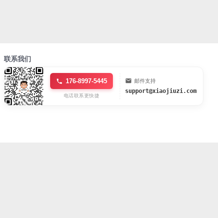
联系我们
176-8997-5445
邮件支持
support@xiaojiuzi.com
电话联系更快捷