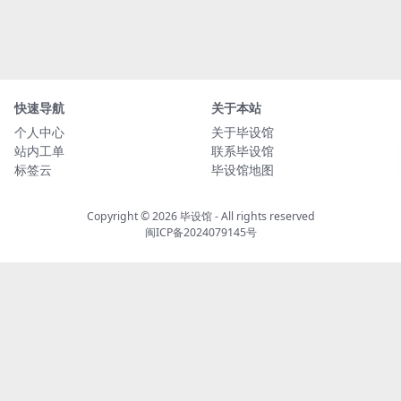
快速导航
关于本站
个人中心
关于毕设馆
站内工单
联系毕设馆
标签云
毕设馆地图
Copyright © 2026
毕设馆
- All rights reserved
闽ICP备2024079145号