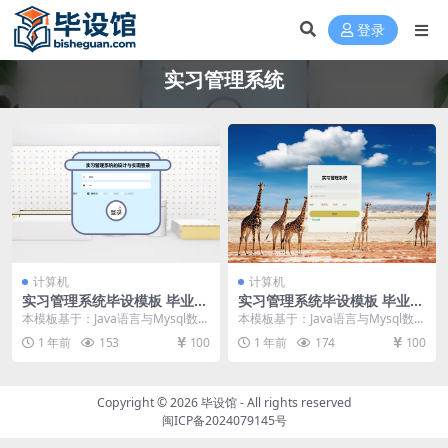
登录
实习管理系统
计算机
计算机
实习管理系统毕设模板 毕业设
实习管理系统毕设模板 毕业设
计模板及毕业论文与PPT
计模板及毕业论文
本模板基于：Java语言与Mysql数据
本模板基于：Java语言与Mysql数据
库开发 系统功能的具体实现 前台功
库开发 系统实现 管理员功能模块实
1 年前
153
100
1 年前
174
100
能模块...
现 管...
Copyright © 2026
毕设馆
- All rights reserved
闽ICP备2024079145号