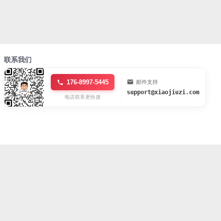
联系我们
176-8997-5445
邮件支持
support@xiaojiuzi.com
电话联系更快捷