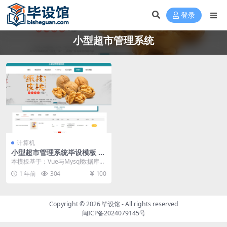
登录
小型超市管理系统
计算机
小型超市管理系统毕设模板 毕
业设计模板及毕业论文
本模板基于：Vue与Mysql数据库开
发 系统功能实现 用户信息管理 管
1 年前
304
100
理员管理...
Copyright © 2026
毕设馆
- All rights reserved
闽ICP备2024079145号