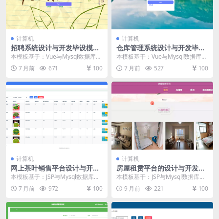
计算机
计算机
招聘系统设计与开发毕设模板
仓库管理系统设计与开发毕设
毕业设计模板及毕业论文与PP
模板 毕业设计模板及毕业论文
本模板基于：Vue与Mysql数据库开
本模板基于：Vue与Mysql数据库开
T
发 系统功能实现 编程人员在搭建的
发 系统功能实现 编程人员在搭建的
7 月前
671
100
7 月前
527
100
开发环境...
开发环境...
计算机
计算机
网上茶叶销售平台设计与开发
房屋租赁平台的设计与开发毕
毕设模板 毕业设计模板及毕业
设模板 毕业设计模板及毕业论
本模板基于：JSP与Mysql数据库开
本模板基于：JSP与Mysql数据库开
论文与PPT、开题报告、任务
文与PPT任务书
发 系统功能实现 下面主要是通过功
发 系统功能实现 前台界面的实现
7 月前
972
100
9 月前
221
100
书
能实现界...
在前台界...