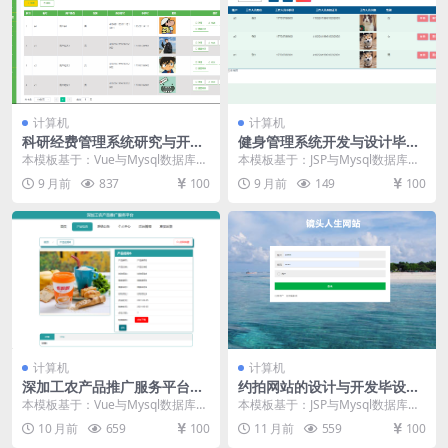
计算机
计算机
科研经费管理系统研究与开发
健身管理系统开发与设计毕设
毕设模板 毕业设计模板及毕业
模板 毕业设计模板及毕业论文
本模板基于：Vue与Mysql数据库开
本模板基于：JSP与Mysql数据库开
论文
发 系统功能实现 功能模块的实现
发 系统功能实现 管理员功能实现
9 月前
837
100
9 月前
149
100
用户信息...
工作人员...
计算机
计算机
深加工农产品推广服务平台的
约拍网站的设计与开发毕设模
设计与开发毕设模板 毕业设计
板 毕业设计模板及毕业论文
本模板基于：Vue与Mysql数据库开
本模板基于：JSP与Mysql数据库开
模板及毕业论文
发 系统详细实现 管理员模块的实现
发 系统功能实现 系统实现部分就是
10 月前
659
100
11 月前
559
100
用户信...
将系统分...