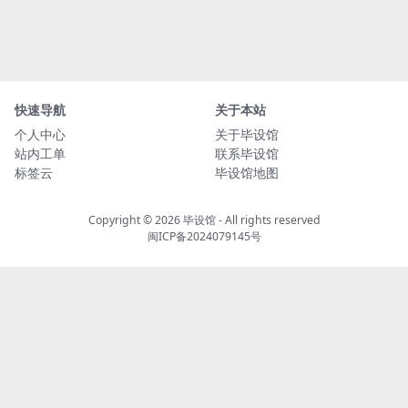
快速导航
关于本站
个人中心
关于毕设馆
站内工单
联系毕设馆
标签云
毕设馆地图
Copyright © 2026
毕设馆
- All rights reserved
闽ICP备2024079145号