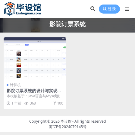
登录
影院订票系统
计算机
影院订票系统的设计与实现毕
设模板 毕业设计模板及毕业论
本模板基于：Java语言与Mysql数据
文
库开发 系统功能实现 系统实现部分
1 年前
368
100
就是将...
Copyright © 2026
毕设馆
- All rights reserved
闽ICP备2024079145号