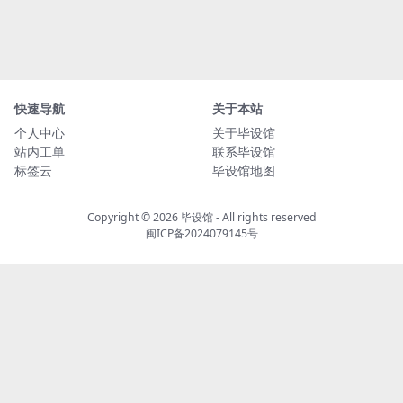
快速导航
关于本站
个人中心
关于毕设馆
站内工单
联系毕设馆
标签云
毕设馆地图
Copyright © 2026
毕设馆
- All rights reserved
闽ICP备2024079145号