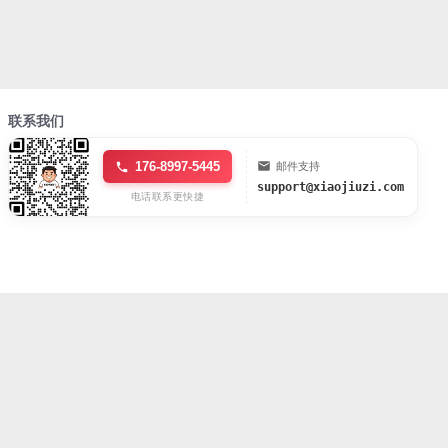
联系我们
176-8997-5445
邮件支持
support@xiaojiuzi.com
电话联系更快捷