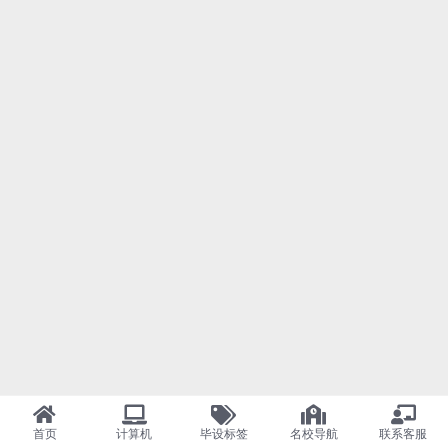
首页
计算机
毕设标签
名校导航
联系客服