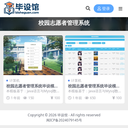
登录
校园志愿者管理系统
计算机
计算机
校园志愿者管理系统毕设模板
校园志愿者管理系统毕设模板
毕业设计模板及毕业论文与PP
毕业设计模板及毕业论文
本模板基于：Java语言与Mysql数据
本模板基于：Java语言与Mysql数据
T
库开发 系统功能的具体实现 系统功
库开发 系统功能实现 编程人员在搭
1 年前
150
100
1 年前
650
100
能模块...
建的开...
Copyright © 2026
毕设馆
- All rights reserved
闽ICP备2024079145号