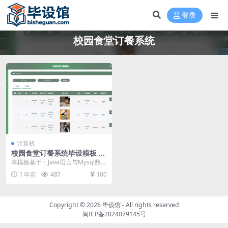
登录
校园食堂订餐系统
计算机
校园食堂订餐系统毕设模板 毕
业设计模板及毕业论文
本模板基于：Java语言与Mysql数据
库开发 系统功能实现 这个环节需要
1 年前
487
100
使用前...
Copyright © 2026
毕设馆
- All rights reserved
闽ICP备2024079145号