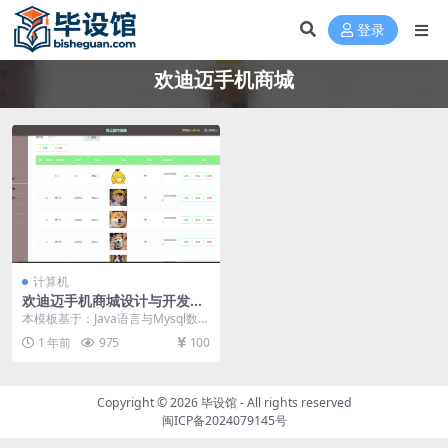
登录
欢迪迈手机商城
计算机
欢迪迈手机商城设计与开发毕
设模板 毕业设计模板及毕业论
本模板基于：Java语言与Mysql数据
文与任务书开题报告
库开发 系统实现 系统实现部分就是
1 年前
975
100
将系统...
Copyright © 2026
毕设馆
- All rights reserved
闽ICP备2024079145号