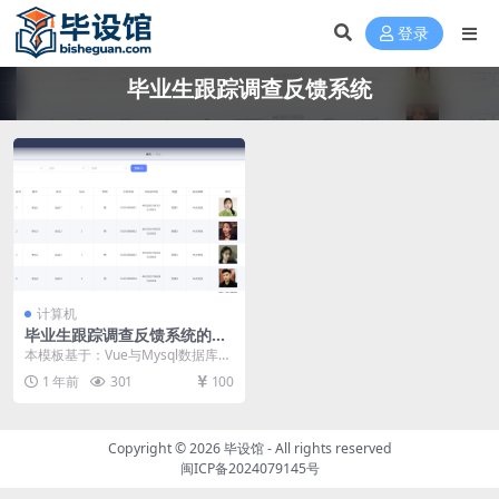
登录
毕业生跟踪调查反馈系统
计算机
毕业生跟踪调查反馈系统的设
计与实现毕设模板 毕业设计模
本模板基于：Vue与Mysql数据库开
板及毕业论文与任务书
发 系统详细实现 管理员模块的实现
1 年前
301
100
学生信...
Copyright © 2026
毕设馆
- All rights reserved
闽ICP备2024079145号