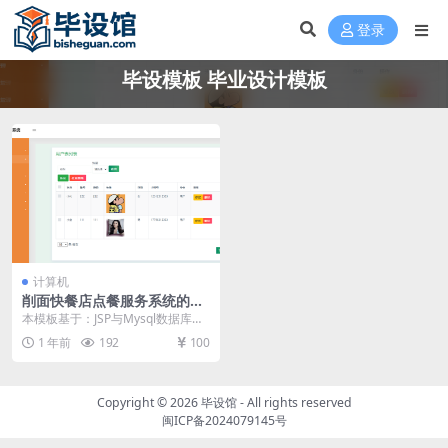
登录
毕设模板 毕业设计模板
计算机
削面快餐店点餐服务系统的设
计与实现毕设模板 毕业设计模
本模板基于：JSP与Mysql数据库开
板及毕业论文与任务书开题报
发 系统功能实现 系统实现部分就是
1 年前
192
100
告
将系统分...
Copyright © 2026
毕设馆
- All rights reserved
闽ICP备2024079145号