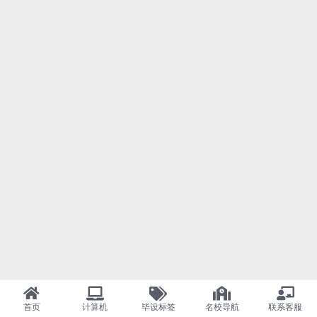
首页
计算机
毕设标签
名校导航
联系客服