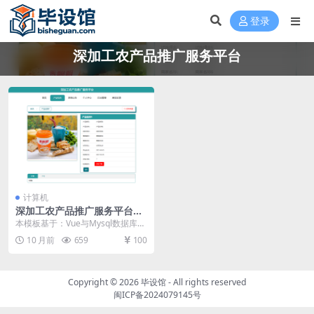
登录
深加工农产品推广服务平台
计算机
深加工农产品推广服务平台的
设计与开发毕设模板 毕业设计
本模板基于：Vue与Mysql数据库开
模板及毕业论文
发 系统详细实现 管理员模块的实现
10 月前
659
100
用户信...
Copyright © 2026
毕设馆
- All rights reserved
闽ICP备2024079145号