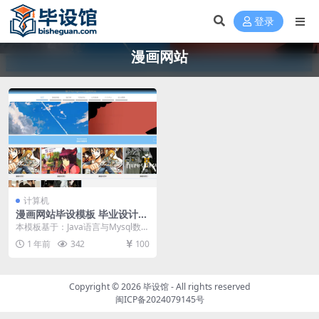
登录
漫画网站
计算机
漫画网站毕设模板 毕业设计模
板及毕业论文与PPT
本模板基于：Java语言与Mysql数据
库开发 系统详细设计 系统功能模块
1 年前
342
100
漫画...
Copyright © 2026
毕设馆
- All rights reserved
闽ICP备2024079145号