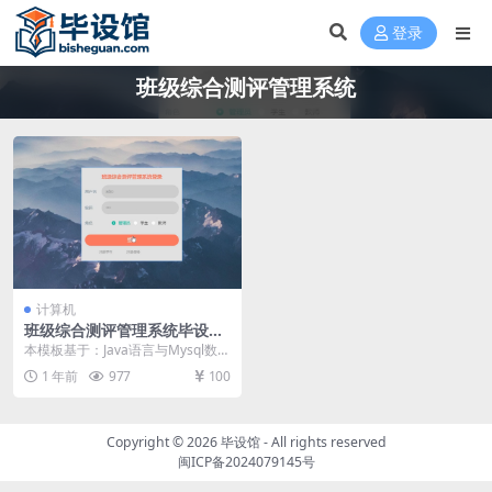
登录
班级综合测评管理系统
计算机
班级综合测评管理系统毕设模
板 毕业设计模板及毕业论文与
本模板基于：Java语言与Mysql数据
PPT
库开发 系统功能的详细设计与实现
1 年前
977
100
管理员...
Copyright © 2026
毕设馆
- All rights reserved
闽ICP备2024079145号