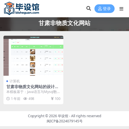
登录
甘肃非物质文化网站
计算机
甘肃非物质文化网站的设计与
开发毕设模板 毕业设计模板及
本模板基于：Java语言与Mysql数据
毕业论文
库开发 用户信息管理 用户信息管理
1 年前
498
100
页面，...
Copyright © 2026
毕设馆
- All rights reserved
闽ICP备2024079145号