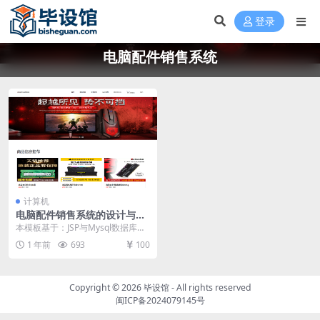
登录
电脑配件销售系统
计算机
电脑配件销售系统的设计与实
现毕设模板 毕业设计模板及毕
本模板基于：JSP与Mysql数据库开
业论文
发 系统功能实现 用户功能模块 用
1 年前
693
100
户点击进...
Copyright © 2026
毕设馆
- All rights reserved
闽ICP备2024079145号