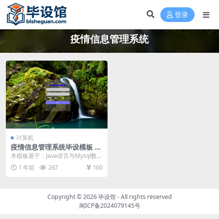
登录
疫情信息管理系统
计算机
疫情信息管理系统毕设模板 毕
业设计模板及毕业论文与开题
本模板基于：Java语言与Mysql数据
报告
库开发 系统实现 管理员功能模块实
1 年前
267
100
现 管...
Copyright © 2026
毕设馆
- All rights reserved
闽ICP备2024079145号