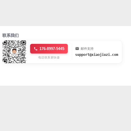
联系我们
176-8997-5445
邮件支持
support@xiaojiuzi.com
电话联系更快捷