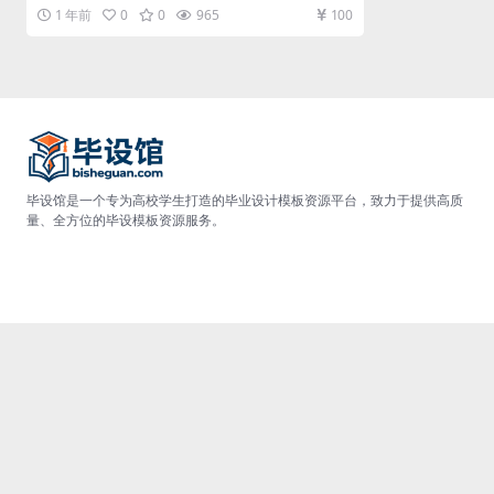
入到这个环节，也就可以...
1 年前
0
0
965
100
毕设馆是一个专为高校学生打造的毕业设计模板资源平台，致力于提供高质
量、全方位的毕设模板资源服务。