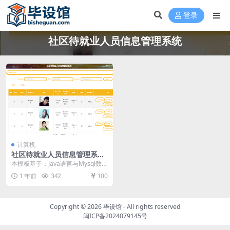
登录
社区待就业人员信息管理系统
计算机
社区待就业人员信息管理系统
的设计与实现毕设模板 毕业设
本模板基于：Java语言与Mysql数据
计模板及毕业论文
库开发 系统功能实现 这个环节需要
1 年前
342
100
使用前...
Copyright © 2026
毕设馆
- All rights reserved
闽ICP备2024079145号