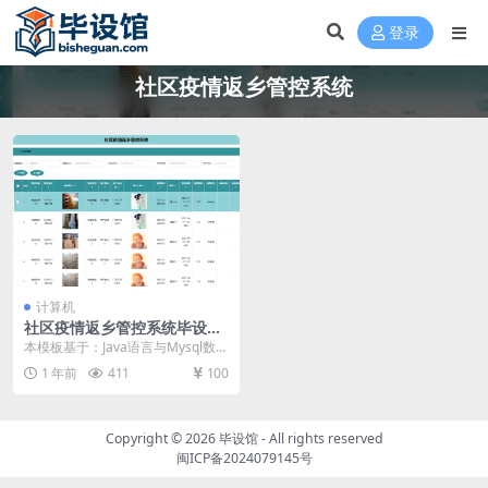
登录
社区疫情返乡管控系统
计算机
社区疫情返乡管控系统毕设模
板 毕业设计模板及毕业论文
本模板基于：Java语言与Mysql数据
库开发 系统功能实现 编程人员在搭
1 年前
411
100
建的开...
Copyright © 2026
毕设馆
- All rights reserved
闽ICP备2024079145号