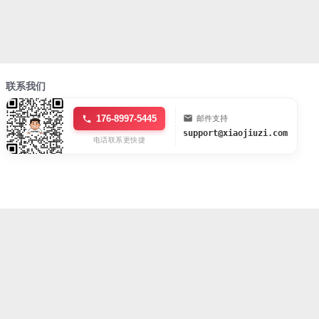
联系我们
176-8997-5445
邮件支持
support@xiaojiuzi.com
电话联系更快捷