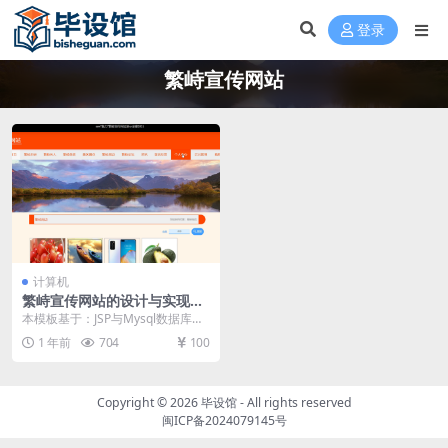
登录
繁峙宣传网站
计算机
繁峙宣传网站的设计与实现毕
设模板 毕业设计模板及毕业论
本模板基于：JSP与Mysql数据库开
文与PPT
发 系统功能实现 管理员功能模块
1 年前
704
100
管理员通...
Copyright © 2026
毕设馆
- All rights reserved
闽ICP备2024079145号