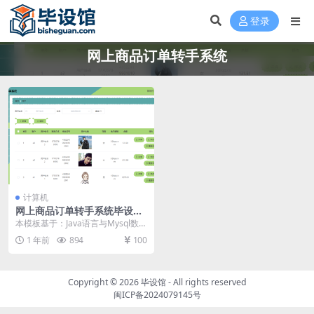
登录
网上商品订单转手系统
计算机
网上商品订单转手系统毕设模
板 毕业设计模板及毕业论文
本模板基于：Java语言与Mysql数据
库开发 系统功能实现 这个环节需要
1 年前
894
100
使用前...
Copyright © 2026
毕设馆
- All rights reserved
闽ICP备2024079145号