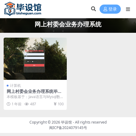
登录
网上村委会业务办理系统
计算机
网上村委会业务办理系统毕设
模板 毕业设计模板及毕业论文
本模板基于：Java语言与Mysql数据
库开发 系统功能实现 系统实现部分
1 年前
487
100
就是将...
Copyright © 2026
毕设馆
- All rights reserved
闽ICP备2024079145号