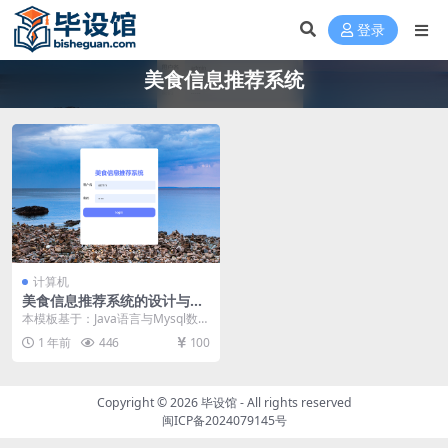
登录
美食信息推荐系统
计算机
美食信息推荐系统的设计与实
现毕设模板 毕业设计模板及毕
本模板基于：Java语言与Mysql数据
业论文
库开发 系统功能实现 管理员功能介
1 年前
446
100
绍 管...
Copyright © 2026
毕设馆
- All rights reserved
闽ICP备2024079145号