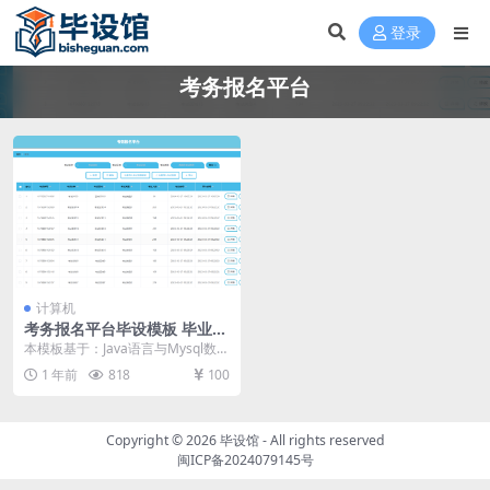
登录
考务报名平台
计算机
考务报名平台毕设模板 毕业设
计模板及毕业论文
本模板基于：Java语言与Mysql数据
库开发 系统功能实现 系统实现部分
1 年前
818
100
就是将...
Copyright © 2026
毕设馆
- All rights reserved
闽ICP备2024079145号