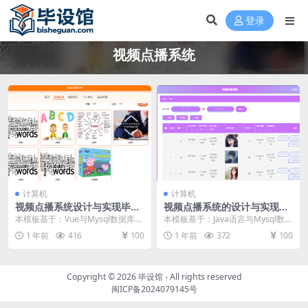
登录
视频点播系统
计算机
计算机
视频点播系统设计与实现毕设
视频点播系统的设计与实现毕
模板 毕业设计模板及毕业论文
设模板 毕业设计模板及毕业论
本模板基于：Vue与Mysql数据库开
本模板基于：Java语言与Mysql数据
文
发 系统功能实现 用户信息管理 管
库开发 系统功能实现 这个环节需要
1 年前
416
100
1 年前
372
100
理员可以...
使用前...
Copyright © 2026
毕设馆
- All rights reserved
闽ICP备2024079145号