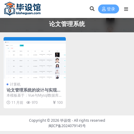
登录
论文管理系统
计算机
论文管理系统的设计与实现毕
设模板 毕业设计模板及毕业论
本模板基于：Vue与Mysql数据库开
文
发 系统功能实现 这部分工作主要由
11 月前
970
100
程序编制...
Copyright © 2026
毕设馆
- All rights reserved
闽ICP备2024079145号