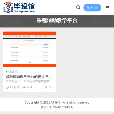
登录
课程辅助教学平台
计算机
课程辅助教学平台的设计与实
现设计毕设模板 毕业设计模板
本模板基于：Vue与Mysql数据库开
及毕业论文
发 系统功能实现 进入到这个环节，
11 月前
454
100
也就可以...
Copyright © 2026
毕设馆
- All rights reserved
闽ICP备2024079145号