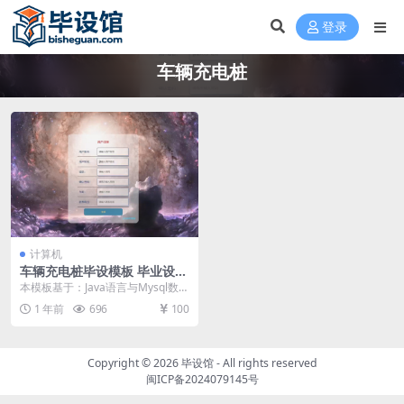
登录
车辆充电桩
计算机
车辆充电桩毕设模板 毕业设计
模板及毕业论文与PPT
本模板基于：Java语言与Mysql数据
库开发 系统功能的具体实现 前台功
1 年前
696
100
能模块...
Copyright © 2026
毕设馆
- All rights reserved
闽ICP备2024079145号