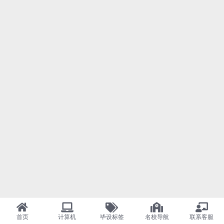
首页
计算机
毕设标签
名校导航
联系客服