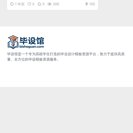
实现 管理员功能介绍 管...
1 年前
0
0
308
100
毕设馆是一个专为高校学生打造的毕业设计模板资源平台，致力于提供高质
量、全方位的毕设模板资源服务。