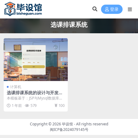
登录
选课排课系统
计算机
选课排课系统的设计与开发毕
设模板 毕业设计模板及毕业论
本模板基于：JSP与Mysql数据库开
文与PPT
发 系统功能实现 用户登录界面 用
1 年前
579
100
户后台登...
Copyright © 2026
毕设馆
- All rights reserved
闽ICP备2024079145号